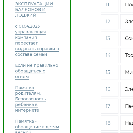
ЭКСПЛУАТАЦИИ
11
По
БАЛКОНОВ И
ЛОДЖИЙ
12
Эл
с 01.04.2023
управляющая
компания
13
Со
перестает
выдавать справки о
составе семьи
14
То
Если не правильно
обращаться с
15
Ми
огнем
Памятка
16
Эл
родителям.
Безопасность
ребенка в
17
Пе
интернете
Памятка -
18
На
обращение к детям
весной