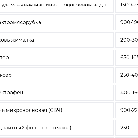
судомоечная машина с подогревом воды
1500-2
ектромясорубка
900-19
ковыжималка
200-3
стер
650-10
ксер
250-4
ектрофен
400-1
чь микроволновая (СВЧ)
900-2
дплитный фильтр (вытяжка)
250