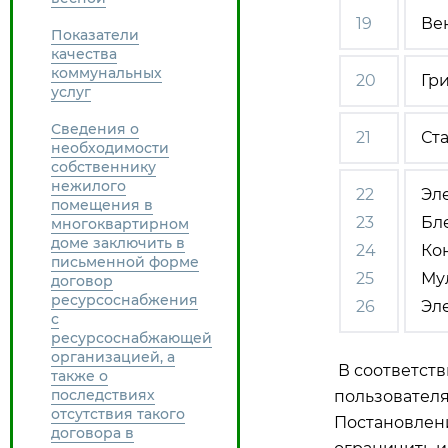
19
Ве
Показатели
качества
коммунальных
20
Гр
услуг
Сведения о
21
Ст
необходимости
собственнику
нежилого
22
Эл
помещения в
23
Бл
многоквартирном
доме заключить в
24
Ко
письменной форме
25
Му
договор
ресурсоснабжения
26
Эл
с
ресурсоснабжающей
организацией, а
В соответств
также о
последствиях
пользовател
отсутствия такого
Постановлени
договора в