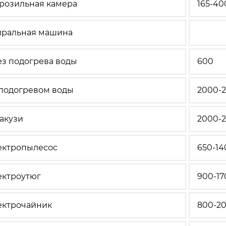
розильная камера
165-40
иральная машина
ез подогрева воды
600
с подогревом воды
2000-
акузи
2000-
ектропылесос
650-14
ектроутюг
900-17
ектрочайник
800-2