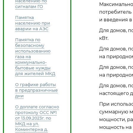
населению по
Максимально
сигналам ГО
потребитель 
Памятка
и введения в
населению при
аварии на АЭС
Для домов, по
кВт.
Памятка по
безопасному
Для домов, п
использованию
на природном 
газа на
коммунально-
Для домов, п
бытовые нужды
для жителей МКД
на природном 
О графике работы
Для домов, п
в предпразничные
настоящего до
дни
При использ
О доплате согласно
суммарную м
протоколу ОСС №1
от 13.09.2023г. по
мощности, ра
МКД на ул.
мощность на 
Коминтерна д.