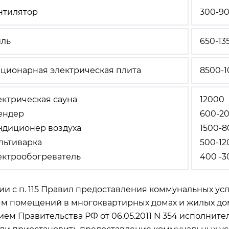
нтилятор
300-9
иль
650-13
ационарная электрическая плита
8500-1
ектрическая сауна
12000
ендер
600-2
ндиционер воздуха
1500-
льтиварка
500-12
ектрообогреватель
400 -3
ии с п. 115 Правил предоставления коммунальных ус
ям помещений в многоквартирных домах и жилых до
ем Правительства РФ от 06.05.2011 N 354 исполнит