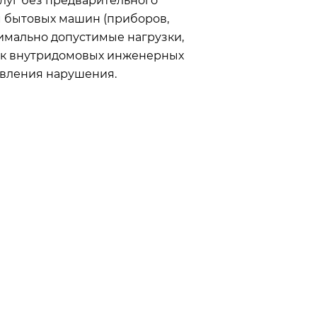
луг без предварительного
м бытовых машин (приборов,
имально допустимые нагрузки,
тик внутридомовых инженерных
явления нарушения.