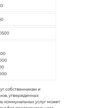
00
50
0500
000
8000
00
000
луг собственникам и
мов, утвержденных
ель коммунальных услуг может