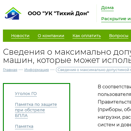
Дома
ООО "УК "Тихий Дон"
Раскрытие 
Новости
О компании
Как оплатить
Вопросы
Сведения о максимально доп
машин, которые может исполь
—
—
Главная
Информация
Сведения о максимально допустимой 
В соответств
Уголок ГО
пользователя
Правительств
Памятка по защите
(приборы, о
при обстреле
БПЛА
нагрузки, ра
систем и дов
Памятка