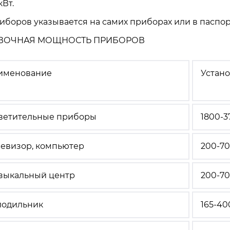
кВт.
боров указывается на самих приборах или в паспор
ВОЧНАЯ МОЩНОСТЬ ПРИБОРОВ
именование
Устано
ветительные приборы
1800-3
левизор, компьютер
200-7
зыкальный центр
200-7
лодильник
165-40