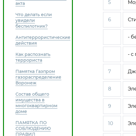
5
Мо
акта
Что делать если
6
Ст
увидели
беспилотник?
- б
Антитеррористические
действия
- 
Как распознать
террориста
Памятка Газпром
7
Дж
газораспределение
Воронеж
8
Эл
Состав общего
имущества в
многоквартирном
9
Эл
доме
ПАМЯТКА ПО
10
Эл
СОБЛЮДЕНИЮ
ПРАВИЛ