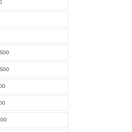
0
2500
2500
00
00
000