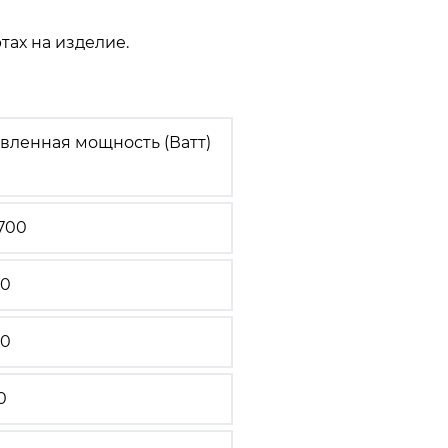
тах на изделие.
вленная мощность (Ватт)
700
00
00
0