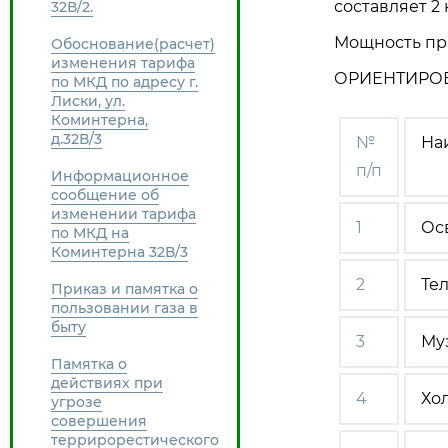
составляет 2 
32В/2.
Мощность при
Обоснование(расчет)
изменения тарифа
ОРИЕНТИРО
по МКД по адресу г.
Лиски, ул.
Коминтерна,
д.32В/3
№
На
п/п
Информационное
сообщение об
изменении тарифа
1
Ос
по МКД на
Коминтерна 32В/3
2
Те
Приказ и памятка о
пользовании газа в
быту
3
Му
Памятка о
действиях при
4
Хо
угрозе
совершения
террирорестического