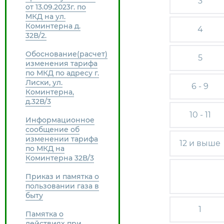
3
от 13.09.2023г. по
МКД на ул.
Коминтерна д.
4
32В/2.
Обоснование(расчет)
5
изменения тарифа
по МКД по адресу г.
Лиски, ул.
6 - 9
Коминтерна,
д.32В/3
10 - 11
Информационное
сообщение об
изменении тарифа
12 и выше
по МКД на
Коминтерна 32В/3
Приказ и памятка о
пользовании газа в
быту
1
Памятка о
действиях при