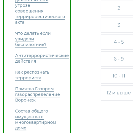
угрозе
2
совершения
террирорестического
акта
3
Что делать если
увидели
4 - 5
беспилотник?
Антитеррористические
6 - 9
действия
Как распознать
10 - 11
террориста
Памятка Газпром
12 и выше
газораспределение
Воронеж
Состав общего
имущества в
многоквартирном
доме