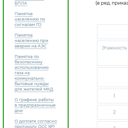
(в ред. прик
БПЛА
Памятка
населению по
сигналам ГО
Памятка
населению при
аварии на АЭС
Этажность
Памятка по
безопасному
использованию
газа на
коммунально-
бытовые нужды
для жителей МКД
1
О графике работы
в предпразничные
дни
2
О доплате согласно
протоколу ОСС №1